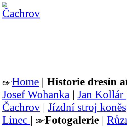
Home
|
Historie dresín a
Josef Wohanka
|
Jan Kollár
Čachrov
|
Jízdní stroj koně
Linec
|
Fotogalerie
|
Růz