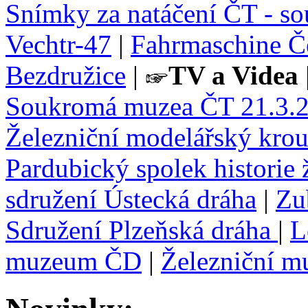
Snímky za natáčení ČT - s
Vechtr-47
|
Fahrmaschine Č
Bezdružice
|
TV a Videa
Soukromá muzea ČT 21.3.
Železniční modelářský krou
Pardubický spolek historie 
sdružení Ústecká dráha
|
Zu
Sdružení Plzeňská dráha
|
L
muzeum ČD
|
Železniční m