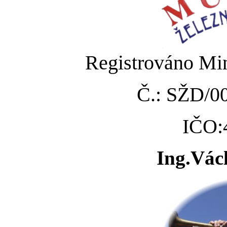
Registrováno Min
Č.: SŽD/0
IČO:
Ing.Vác