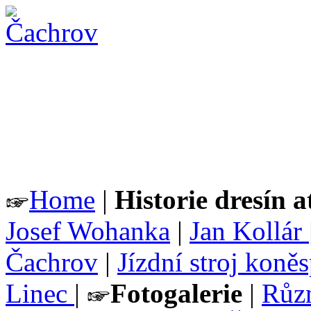
Home
|
Historie dresín a
Josef Wohanka
|
Jan Kollár
Čachrov
|
Jízdní stroj koně
Linec
|
Fotogalerie
|
Růz