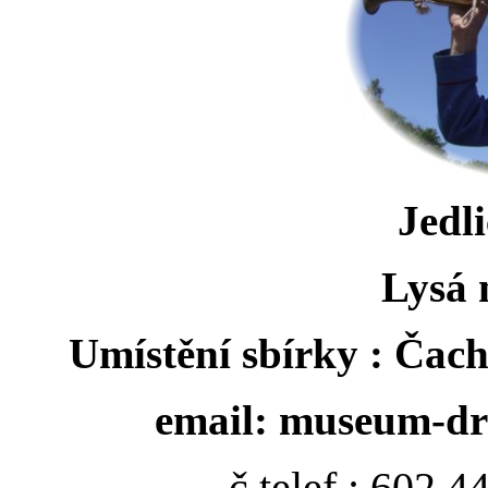
Jedl
Lysá
Umístění sbírky : Čac
email: museum-dre
č.telef.: 602 