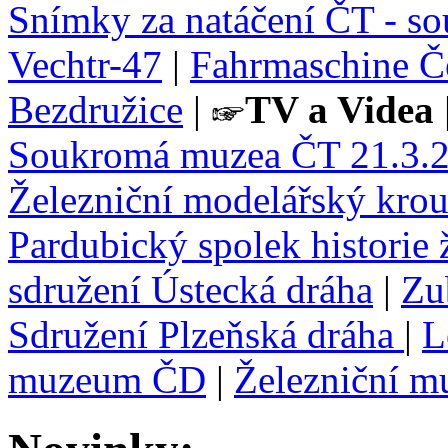
Snímky za natáčení ČT - s
Vechtr-47
|
Fahrmaschine Č
Bezdružice
|
TV a Videa
Soukromá muzea ČT 21.3.
Železniční modelářský krou
Pardubický spolek historie 
sdružení Ústecká dráha
|
Zu
Sdružení Plzeňská dráha
|
L
muzeum ČD
|
Železniční m